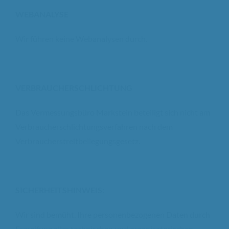
WEBANALYSE
Wir führen keine Webanalysen durch.
VERBRAUCHERSCHLICHTUNG
Das Vermessungsbüro Markstein beteiligt sich nicht am
Verbraucherschlichtungsverfahren nach dem
Verbraucherstreitbeilegungsgesetz.
SICHERHEITSHINWEIS
:
Wir sind bemüht, Ihre personenbezogenen Daten durch
Ergreifung aller technischen und organisatorischen