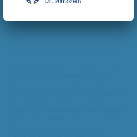
Datenschutzerklärungen der Dritten, auf deren Seite der
Link erfolgt.
IHRE RECHTE – RECHT AUF INFORMATIONELLE
SELBSTBESTIMMUNG
Sie haben das Recht, zu erfahren, welche Ihrer Daten bei
uns gespeichert sind (Auskunftsrecht), und nicht
korrekte Daten korrigieren bzw. löschen/sperren zu
lassen. Auf schriftliche Anfrage werden wir Sie gern über
die zu Ihrer Person gespeicherten Daten informieren. Sie
erhalten von uns hierzu einen Einschreibe-Brief mit den
entsprechenden Unterlagen. Bitte verstehen Sie, dass
wir natürlich auch Sie als Empfänger verifizieren müssen
– zum Schutz Ihrer personenbezogenen Daten.