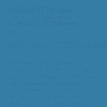
Zum
Inhalt
springen
Toggle
Navigation
DATENSCHUTZERKLÄR
Leistungen
Unser Team
Der Schutz Ihrer personenbezogenen Daten bei der
Erhebung, Verarbeitung und Nutzung anlässlich Ihres
Referenzen
Besuchs auf unserer Homepage ist uns ein sehr ernstes
Anliegen. Alle Angaben zu Ihrer Person, wie Name,
Adresse, Telefonnummer, E-Mail-Adresse,
Jobs
2
Kontonummer, usw. werden als personenbezogene
Daten bezeichnet. Wir möchten, dass Sie wissen, wann
Kontakt