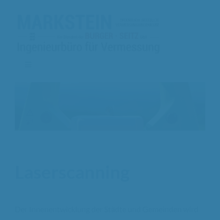
Zum
Inhalt
springen
Toggle
Navigation
Leistungen
Unser Team
Referenzen
Laserscanning
Jobs
2
Der Innenentwicklung der Städte und Gemeinden wird
Kontakt