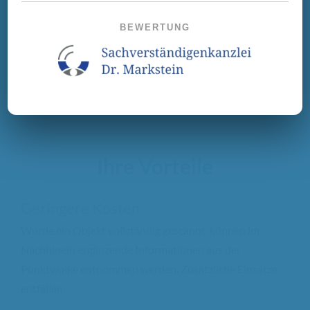
Massenberechnungen (z.B.
BEWERTUNG
Baugrubenaushub)
Beweissicherung
Ihre Vorteile
Geringere Kosten
Wurde ein Objekt vollständig gescannt, können im
Nachhinein ergänzende Informationen aus der
Punktwolke entnommen werden. Zusätzliche Einsätze
entfallen.