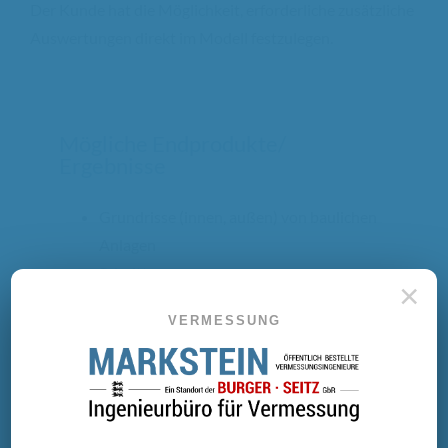
Der Kunde hat die Möglichkeit, erforderliche zusätzliche
Auswertungen direkt im Modell festzulegen.
Mögliche Endprodukte/
Ergebnisse
Grundrisse (innen, außen) von baulichen
Anlagen
Schnitte
×
Fassadenpläne
VERMESSUNG
Ansichten
3D-Modelle/Visualisierungen von
Planungen
Gelände-/Bestandsaufnahmen
Digitale Geländemodelle